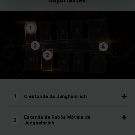
importantes
1
3
4
2
1
O estande da Jungheinrich
Estande de Robôs Móveis da
2
Jungheinrich