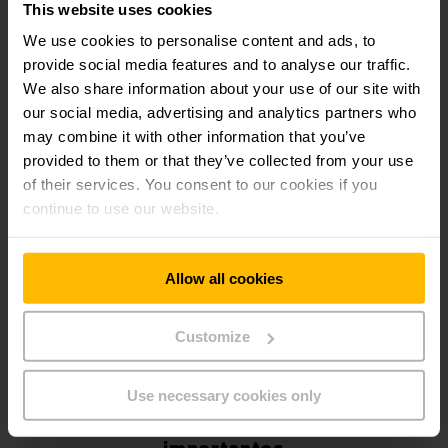
This website uses cookies
devido às suas preferências de cookies atuais.
We use cookies to personalise content and ads, to
Para acessar esse conteúdo, por favor, aceite os cookies
"marketing“.
provide social media features and to analyse our traffic.
We also share information about your use of our site with
ACEITAR COOKIES
our social media, advertising and analytics partners who
may combine it with other information that you’ve
provided to them or that they’ve collected from your use
of their services. You consent to our cookies if you
continue to use our website.
Allow all cookies
Customize
Use necessary cookies only
Jungheinrich na LogiMAT: suas paradas