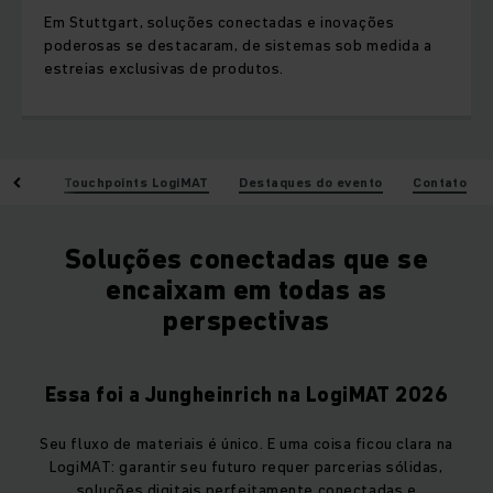
Em Stuttgart, soluções conectadas e inovações
poderosas se destacaram, de sistemas sob medida a
estreias exclusivas de produtos.
tação
Touchpoints LogiMAT
Destaques do evento
Contato
Soluções conectadas que se
encaixam em todas as
perspectivas
Essa foi a Jungheinrich na LogiMAT 2026
Seu fluxo de materiais é único. E uma coisa ficou clara na
LogiMAT: garantir seu futuro requer parcerias sólidas,
soluções digitais perfeitamente conectadas e