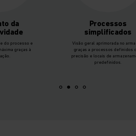
to da
Processos
ividade
simplificados
de do processo e
Visão geral aprimorada no arm
máxima graças à
graças a processos definidos
ação.
precisão e locais de armazena
predefinidos.