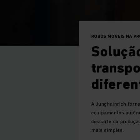
ROBÔS MÓVEIS NA P
Soluçã
transpo
diferen
A Jungheinrich for
equipamentos autôno
descarte da produção
mais simples.