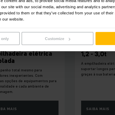
e content and ads, to provide social media features and to analy
 our site with our social media, advertising and analytics partn
 provided to them or that they’ve collected from your use of their
e our website.
 only
Customize
EJC 212–230
Empilhadeira patolada
1,2 - 3,0t
A empilhadeira elétrica patolada pode
suportar longos períodos de operação
graças à sua bateria elétrica.
SAIBA MAIS