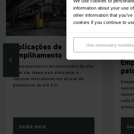
We use cookies to personalis
information about your use of
other information that you’ve
cookies if you continue to us
Use necessary cookies
PARA CURTAS DISTÂNCIAS COM
OPERADOR A PÉ
Empilhadeira elétrica
ados de alto
patolada
nar e
uras de
Desempenho total mesmo para
operadores inexperientes. Com
inúmeras opções de equipamentos para
cada finalidade e cada ambiente de
armazenagem.
SAIBA MAIS