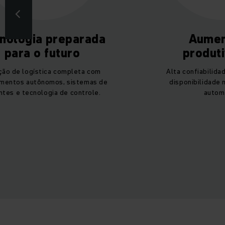
nologia preparada
Aumen
para o futuro
produt
ção de logística completa com
Alta confiabilida
mentos autônomos, sistemas de
disponibilidade 
ntes e tecnologia de controle.
autom