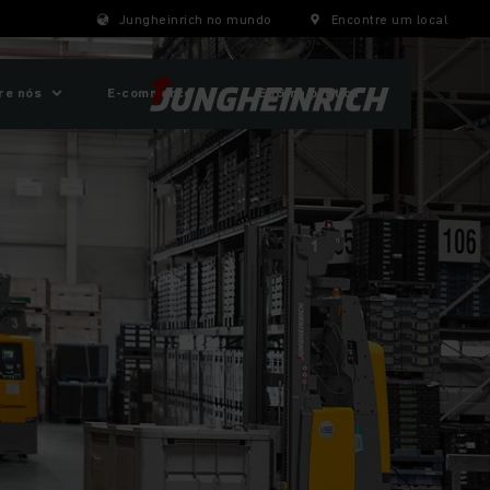
Jungheinrich no mundo
Encontre um local
re nós
E-commerce
ESG na prática