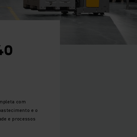
40
ompleta com
bastecimento e o
dade e processos