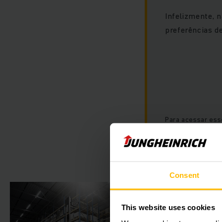
Infelizmente, 
preferências de
Para acessar ess
os cookies "mark
Consent
This website uses cookies