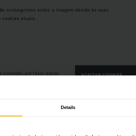
não conseguimos exibir a imagem devido às suas
 cookies atuais.
e conteúdo, por favor, aceite
ACEITAR COOKIES
eting“.
Details