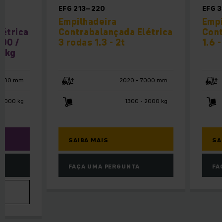
EFG 213–220
EFG 
Empilhadeira
Empi
létrica
Contrabalançada Elétrica
Cont
000 /
3 rodas 1.3 - 2t
1.6 -
0 kg
4800 mm
2020 - 7000 mm
 3000 kg
1300 - 2000 kg
SAIBA MAIS
SA
FAÇA UMA PERGUNTA
FA
VA