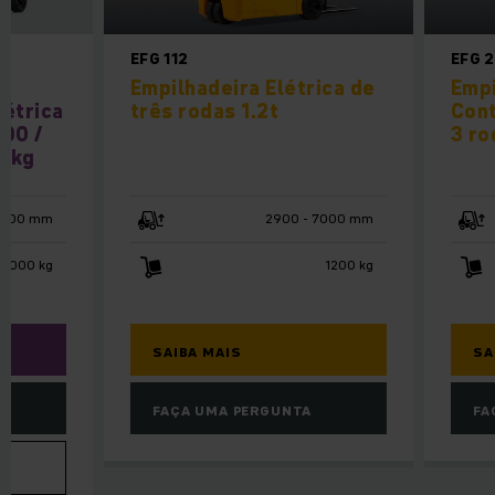
EFG 112
EFG 
Empilhadeira Elétrica de
Empi
létrica
três rodas 1.2t
Cont
000 /
3 ro
0 kg
4800 mm
2900 - 7000 mm
 3000 kg
1200 kg
SAIBA MAIS
SA
FAÇA UMA PERGUNTA
FA
VA