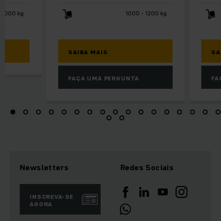
2000 kg
1000 - 1200 kg
SAIBA MAIS
SA
FAÇA UMA PERGUNTA
FA
Newsletters
Redes Sociais
INSCREVA-SE
AGORA