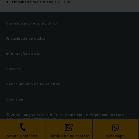
Empilhadeira Patolada 1,4 - 1,6t
Visite nosso site corporativo
Privacidade de dados
Informação do site
Cookies
Cancelamento de newsletter
OpenLine
© 2026 Jungheinrich Lift Truck Comércio de Empilhadeiras Ltda.,
CNPJ: 04.759.657/0001-98
Contato Comercial -
Formulário de contato
WhatsApp