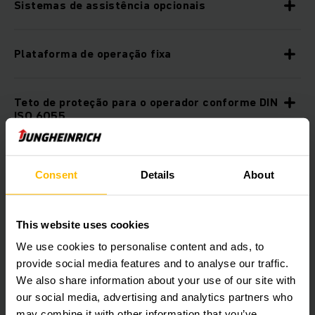
Sistemas de assistência opcionais
Plataforma de operação fixa
Teto de proteção para o operador conforme DIN
ISO 6055
Opções adicionais
Consent
Details
About
Posto de trabalho ergonômico
This website uses cookies
We use cookies to personalise content and ads, to
Direção smartPILOT
provide social media features and to analyse our traffic.
We also share information about your use of our site with
our social media, advertising and analytics partners who
Displays multifuncionais
may combine it with other information that you’ve