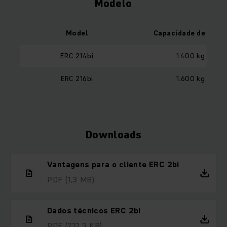
Modelo
Model
Capacidade de carg
ERC 214bi
1.400 kg
ERC 216bi
1.600 kg
Downloads
Vantagens para o cliente ERC 2bi
PDF
(1,3 MB)
Dados técnicos ERC 2bi
PDF
(712,3 KB)