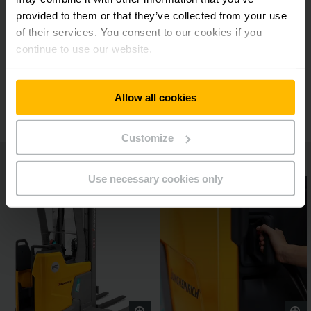
provided to them or that they’ve collected from your use
of their services. You consent to our cookies if you
Flexível nas cargas especiais
continue to use our website.
Opções adicionais
Allow all cookies
Customize
Use necessary cookies only