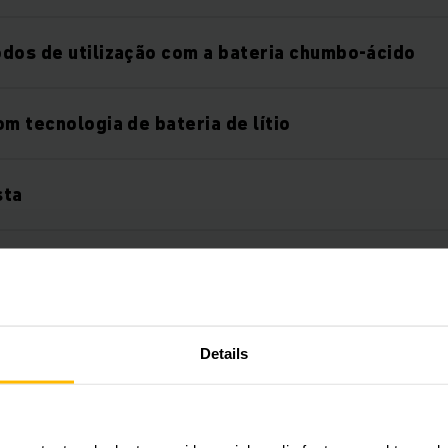
dos de utilização com a bateria chumbo-ácido
om tecnologia de bateria de lítio
sta
 empilhamento e coleta
fortável e seguro
Details
rmado