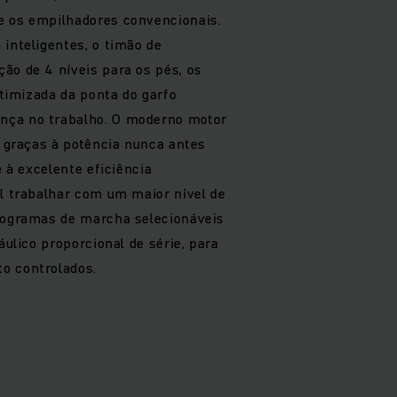
e os empilhadores convencionais.
 inteligentes, o timão de
ão de 4 níveis para os pés, os
 otimizada da ponta do garfo
nça no trabalho. O moderno motor
a graças à potência nunca antes
e à excelente eficiência
el trabalhar com um maior nível de
programas de marcha selecionáveis
áulico proporcional de série, para
o controlados.