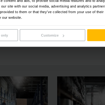
e content and ads, to provide social media features and to analy
 our site with our social media, advertising and analytics partn
e com a elevação das patolas
 provided to them or that they’ve collected from your use of their
e our website.
e na operação com operador a pé
 only
Customize
s adicionais