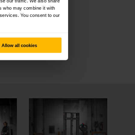
se our traffic. We also share
ers who may combine it with
 services. You consent to our
Allow all cookies