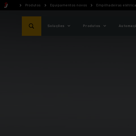
Produtos
Equipamentos novos
Empilhadeiras elétric
Soluções
Produtos
Automaçã