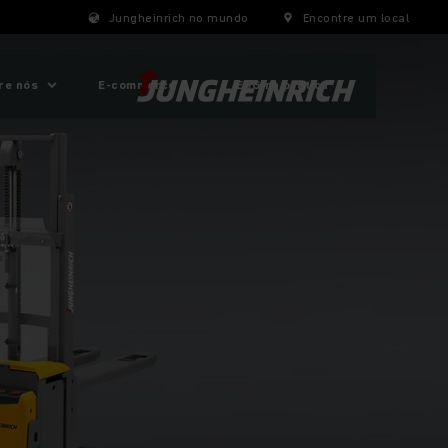
Jungheinrich no mundo
Encontre um local
re nós
E-commerce
ESG na prática