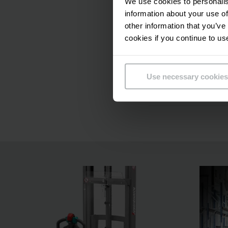
We use cookies to personalis
information about your use of
Versatilidad
other information that you’ve
cookies if you continue to us
Flexibilidad
Use necessary cookies
Equipamento