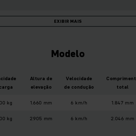
EXIBIR MAIS
Modelo
cidade
Altura de
Velocidade
Compriment
carga
elevação
de condução
total
00 kg
1.660 mm
6 km/h
1.847 mm
00 kg
2.905 mm
6 km/h
2.046 mm