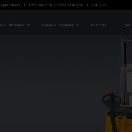
as patoladas
Empilhadeira elétrica patolada
EJD 222
o e Sistemas
Peças e Serviços
Carreira
Sob