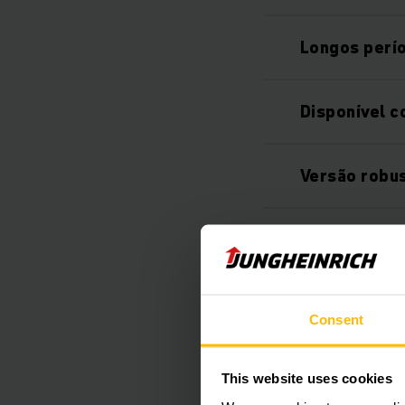
Longos perío
Disponível c
Versão robu
Conforto no
Trabalho con
Consent
Sempre info
This website uses cookies