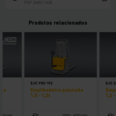
PDF
(680,1 KB)
Produtos relacionados
EJC 110/ 112
EJC 
ica
Empilhadeira patolada
Empi
1,0 - 1,2t
1,2 -
1660 mm
2500 - 4700 mm