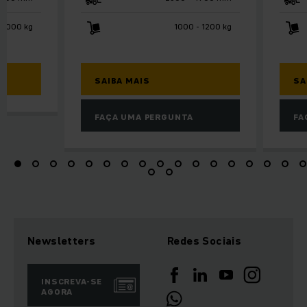
2000 kg
1000 - 1200 kg
SAIBA MAIS
SA
FAÇA UMA PERGUNTA
FA
Newsletters
Redes Sociais
INSCREVA-SE
AGORA