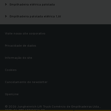
Empilhadeira elétrica patolada
Empilhadeira patolada elétrica 1,6t
Visite nosso site corporativo
Privacidade de dados
Informação do site
Cookies
Cancelamento de newsletter
OpenLine
© 2026 Jungheinrich Lift Truck Comércio de Empilhadeiras Ltda.,
CNPJ: 04.759.657/0001-98