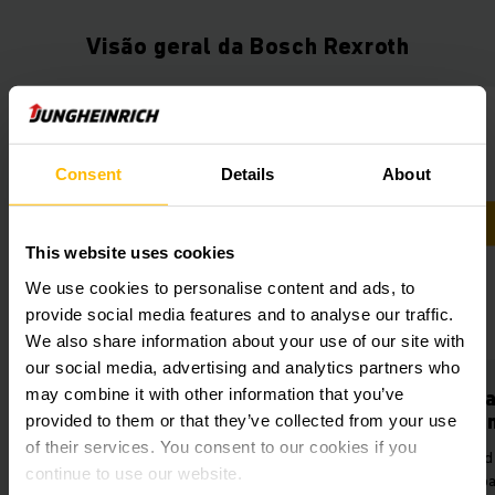
Visão geral da Bosch Rexroth
Consent
Details
About
This website uses cookies
We use cookies to personalise content and ads, to
provide social media features and to analyse our traffic.
We also share information about your use of our site with
our social media, advertising and analytics partners who
may combine it with other information that you’ve
Processos altamente
Alta susten
eficientes
provided to them or that they’ve collected from your use
Respeito ao mei
of their services. You consent to our cookies if you
Uso otimizado de recursos e
meio do uso 
continue to use our website.
serviço premium para garantir uma
fotovoltaica, iso