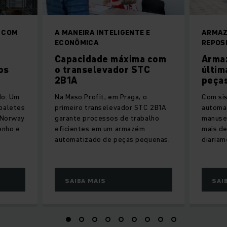
 COM
A MANEIRA INTELIGENTE E
ARMAZ
ECONÔMICA
REPOS
Capacidade máxima com
Arma
os
o transelevador STC
últim
2B1A
peças
do: Um
Na Maso Profit, em Praga, o
Com si
paletes
primeiro transelevador STC 2B1A
automa
s Norway
garante processos de trabalho
manusei
enho e
eficientes em um armazém
mais de
automatizado de peças pequenas.
diariam
SAIBA MAIS
SAI