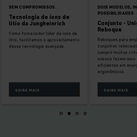
DOIS MODELOS, INÚMERAS
EZS 350
POSSIBILIDADES
Rebocador elé
Conjunto - Unidades de
Potente motor de t
Reboque
livre de manutenç
Reboques para empilhadeiras e
conjuntos rebocadores devem
cumprir muitos critérios. Os
nossos fazem isso: Potentes,
eficientes em energia e
ergonômicos.
SAIBA MAIS
SAIBA MAIS