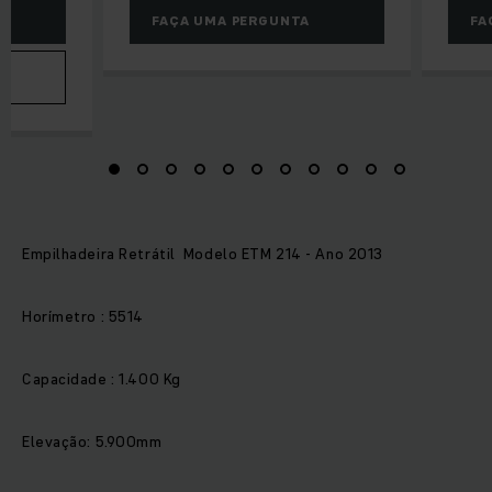
FAÇA UMA PERGUNTA
FA
VA
Empilhadeira Retrátil Modelo ETM 214 - Ano 2013
Horímetro : 5514
Capacidade : 1.400 Kg
Elevação: 5.900mm