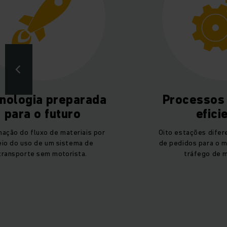
nologia preparada
Processos
para o futuro
efici
ação do fluxo de materiais por
Oito estações difer
io do uso de um sistema de
de pedidos para o m
transporte sem motorista.
tráfego de m