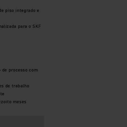
o
de piso integrado e
alizada para o SKF
o de processo com
es de trabalho
ite
dezoito meses