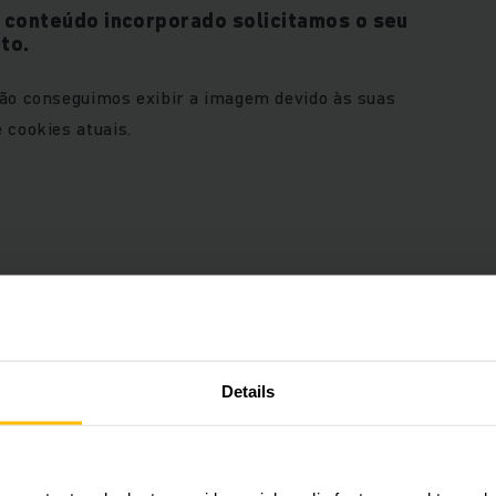
o conteúdo incorporado solicitamos o seu
to.
não conseguimos exibir a imagem devido às suas
 cookies atuais.
e conteúdo, por favor, aceite
ACEITAR COOKIES
eting“.
Details