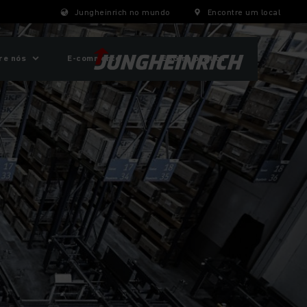
Jungheinrich no mundo
Encontre um local
re nós
E-commerce
ESG na prática