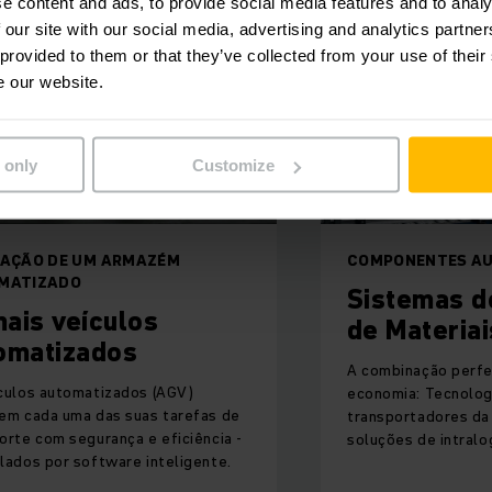
e content and ads, to provide social media features and to analy
 our site with our social media, advertising and analytics partn
 provided to them or that they’ve collected from your use of their
e our website.
 only
Customize
 ARMAZÉM
COMPONENTES AUTOMATIZAD
Sistemas de Manus
ulos
de Materiais
dos
A combinação perfeita de eficiênc
izados (AGV)
economia: Tecnologia de
as suas tarefas de
transportadores da Jungheinrich 
ança e eficiência -
soluções de intralogística sob me
ware inteligente.