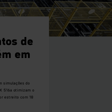
ntos de
zém em
em simulações do
KX 516a otimizam o
r estreito com 18