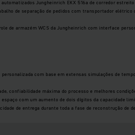
 automatizados Jungheinrich EKX 516a de corredor estreit
abalho de separação de pedidos com transportador elétrico 
role de armazém WCS da Jungheinrich com interface person
ca personalizada com base em extensas simulações de temp
ade, confiabilidade máxima do processo e melhores condiçõ
o espaço com um aumento de dois dígitos da capacidade lim
cidade de entrega durante toda a fase de reconstrução de 