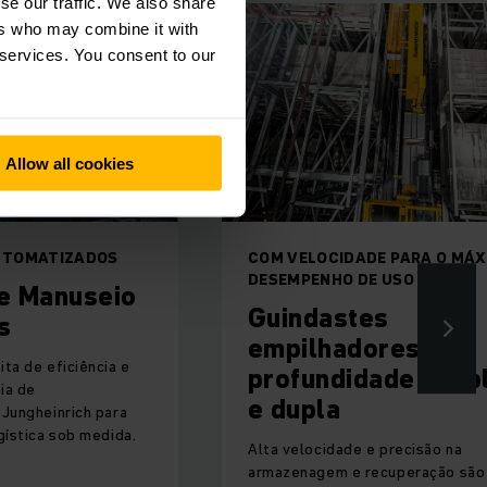
se our traffic. We also share
ers who may combine it with
 services. You consent to our
Allow all cookies
OS
COM VELOCIDADE PARA O MÁXIMO
DESEMPENHO DE USO
eio
Guindastes
empilhadores de
ia e
profundidade simples
e dupla
para
dida.
Alta velocidade e precisão na
armazenagem e recuperação são as