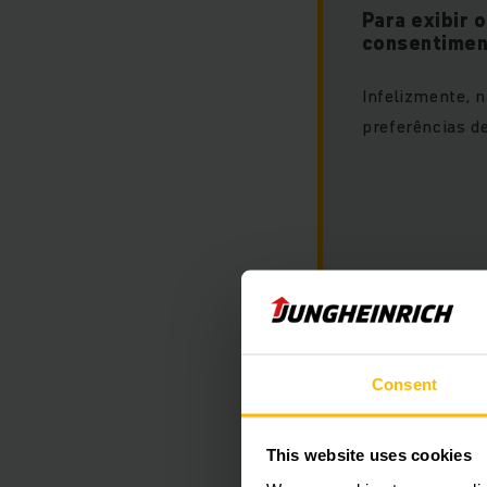
Para exibir 
consentimen
Infelizmente, 
preferências de
Para acessar ess
os cookies "mark
Consent
This website uses cookies