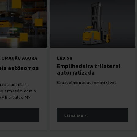
UTOMAÇÃO AGORA
EKX 5a
Empilhadeira trilateral
eis autônomos
automatizada
Gradualmente automatizável
 não aumentar a
 seu armazém com o
 AMR arculee M?
S
SAIBA MAIS